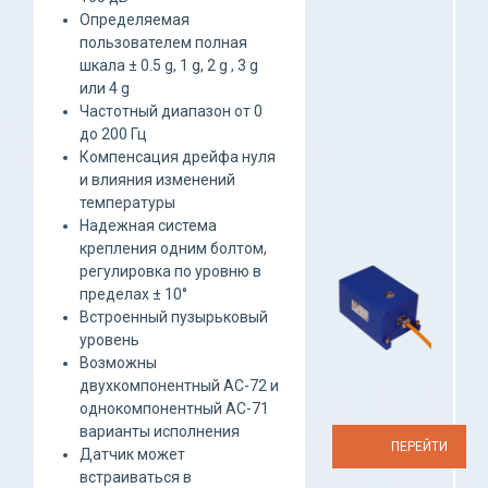
Определяемая
пользователем полная
шкала ± 0.5 g, 1 g, 2 g , 3 g
или 4 g
Частотный диапазон от 0
до 200 Гц
Компенсация дрейфа нуля
и влияния изменений
температуры
Надежная система
крепления одним болтом,
регулировка по уровню в
пределах ± 10°
Встроенный пузырьковый
уровень
Возможны
двухкомпонентный AC-72 и
однокомпонентный AC-71
варианты исполнения
ПЕРЕЙТИ
Датчик может
встраиваться в