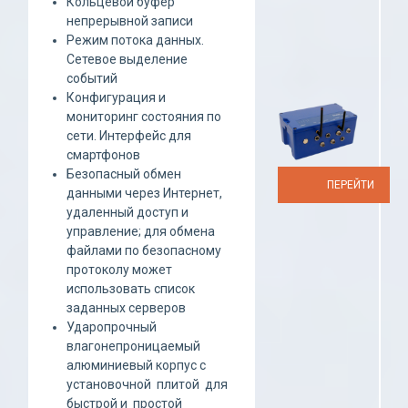
Кольцевой буфер
непрерывной записи
Режим потока данных.
Сетевое выделение
событий
Конфигурация и
мониторинг состояния по
сети. Интерфейс для
смартфонов
Безопасный обмен
ПЕРЕЙТИ
данными через Интернет,
удаленный доступ и
управление; для обмена
файлами по безопасному
протоколу может
использовать список
заданных серверов
Ударопрочный
влагонепроницаемый
алюминиевый корпус с
установочной плитой для
быстрой и простой