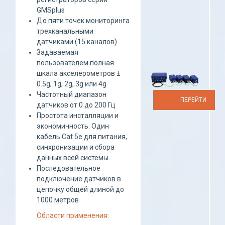
GMSplus
До пяти точек мониторинга
трехканальными
датчиками (15 каналов)
Задаваемая
пользователем полная
шкала акселерометров ±
0.5g, 1g, 2g, 3g или 4g
Частотный диапазон
ПЕРЕЙТИ
датчиков от 0 до 200 Гц
Простота инсталляции и
экономичность. Один
кабель Cat 5e для питания,
синхронизации и сбора
данных всей системы
Последовательное
подключение датчиков в
цепочку общей длиной до
1000 метров
Области применения: