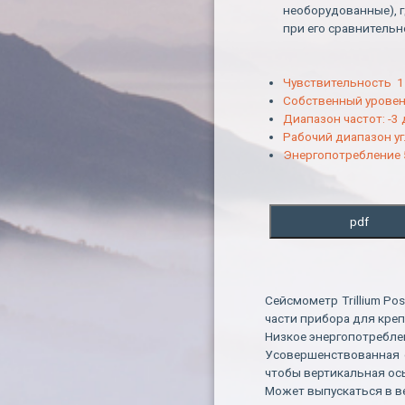
необорудованные), г
при его сравнительн
Чувствительность 1
Собственный уровень
Диапазон частот: -3 
Рабочий диапазон уг
Энергопотребление 
pdf
Сейсмометр Trillium P
части прибора для креп
Низкое энергопотребле
Усовершенствованная с
чтобы вертикальная ос
Может выпускаться в ве