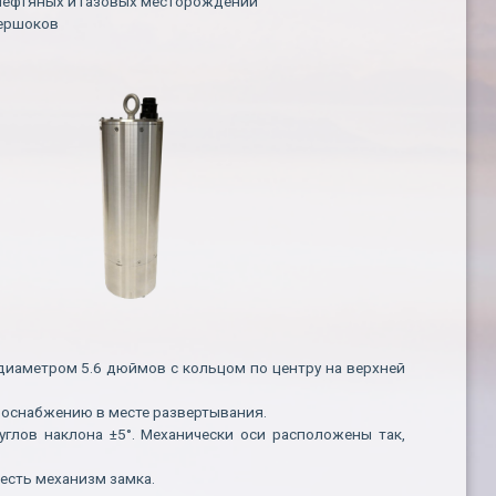
нефтяных и газовых месторождений
тершоков
 диаметром 5.6 дюймов с кольцом по центру на верхней
роснабжению в месте развертывания.
глов наклона ±5°. Механически оси расположены так,
 есть механизм замка.