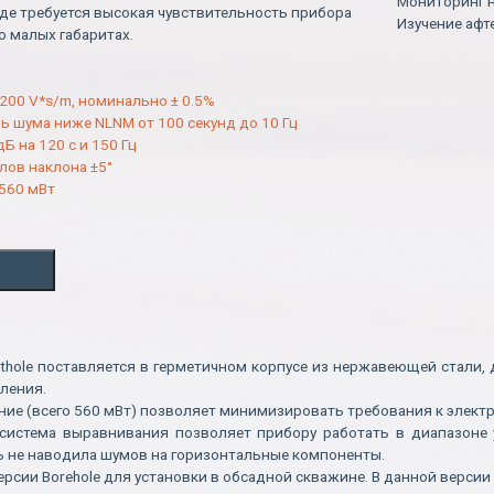
Мониторинг 
де требуется высокая чувствительность прибора
Изучение аф
о малых габаритах.
200 V*s/m, номинально ± 0.5%
 шума ниже NLNM от 100 секунд до 10 Гц
дБ на 120 с и 150 Гц
лов наклона ±5°
560 мВт
osthole поставляется в герметичном корпусе из нержавеющей стали,
ления.
ние (всего 560 мВт) позволяет минимизировать требования к элект
истема выравнивания позволяет прибору работать в диапазоне у
ь не наводила шумов на горизонтальные компоненты.
рсии Borehole для установки в обсадной скважине. В данной версии